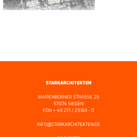
ZURÜCK ZUR ÜBERSICHT
STARKARCHITEKTEN
MARIENBORNER STRASSE 25
57074 SIEGEN
FON + 49 271 / 23169 - 0
INFO@STARKARCHITEKTEN.DE