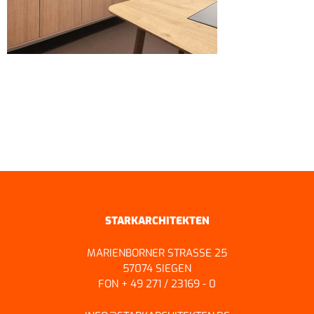
ZURÜCK ZUR ÜBERSICHT
STARKARCHITEKTEN
MARIENBORNER STRASSE 25
57074 SIEGEN
FON + 49 271 / 23169 - 0